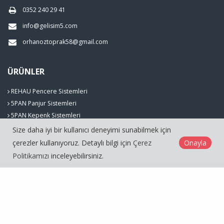
0352 240 29 41
info@gelisim5.com
orhanoztoprak58@gmail.com
ÜRÜNLER
REHAU Pencere Sistemleri
5PAN Panjur Sistemleri
5PAN Kepenk Sistemleri
Size daha iyi bir kullanıcı deneyimi sunabilmek için
çerezler kullanıyoruz. Detaylı bilgi için
Çerez
Onayla
Politikamızı
inceleyebilirsiniz.
Gelişim5 Cam Pvc Pencere Panjur Sistemleri İnşaat Sanayi ve Tic. Ltd. ©
2026
Çerez Politikası