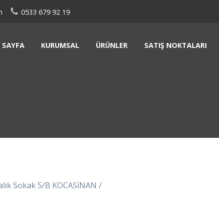
m
0533 679 92 19
 SAYFA
KURUMSAL
ÜRÜNLER
SATIŞ NOKTALARI
dalık Sokak 5/B KOCASİNAN /