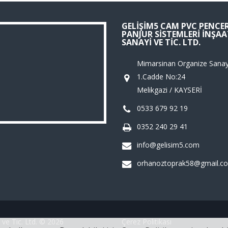
GELIŞIM5 CAM PVC PENCE
PANJUR SISTEMLERI İNŞAA
SANAYI VE TIC. LTD.
Mimarsinan Organize Sanayi
1.Cadde No:24
Melikgazi / KAYSERİ
0533 679 92 19
0352 240 29 41
info@gelisim5.com
orhanoztoprak58@gmail.c
ve Tic. Ltd. © 2026
Çerez Politikası