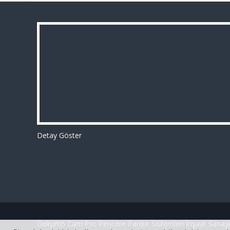
Detay Göster
Gelişim5 Cam Pvc Pencere Panjur Sistemleri İnşaat Sanayi 