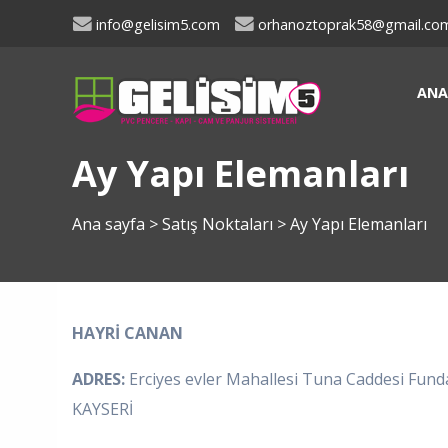
info@gelisim5.com
orhanoztoprak58@gmail.co
ANA
Ay Yapı Elemanları
Ana sayfa
>
Satış Noktaları
>
Ay Yapı Elemanları
HAYRİ CANAN
ADRES:
Erciyes evler Mahallesi Tuna Caddesi Fun
KAYSERİ